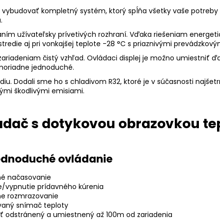
 vybudovať kompletný systém, ktorý spĺňa všetky vaše potreby
.
ím užívateľsky prívetivých rozhraní. Vďaka riešeniam energetick
redie aj pri vonkajšej teplote -28 °C s priaznivými prevádzkový
riadeniam čistý vzhľad. Ovládaci displej je možno umiestniť ďa
moriadne jednoduché.
iu. Dodali sme ho s chladivom R32, ktoré je v súčasnosti najšetr
vými škodlivými emisiami.
ádač s dotykovou obrazovkou te
jednoduché ovládanie
é načasovanie
e/vypnutie prídavného kúrenia
e rozmrazovanie
aný snímač teploty
ť odstránený a umiestnený až 100m od zariadenia