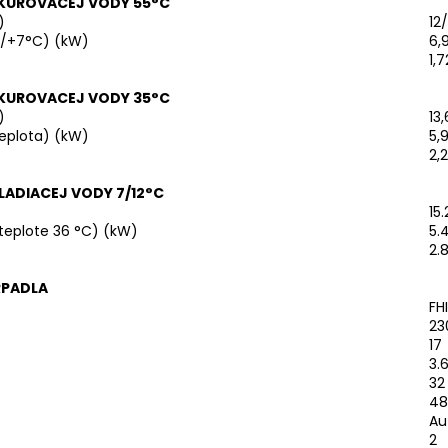
YKUROVACEJ VODY 55°C
)
12
+2/+7°C) (kW)
6,
1,
YKUROVACEJ VODY 35°C
)
13
teplota) (kW)
5,
2,
LADIACEJ VODY 7/12°C
15.
 teplote 36 °C) (kW)
5.
2.8
RPADLA
FH
23
17
3.
32
48
Au
2