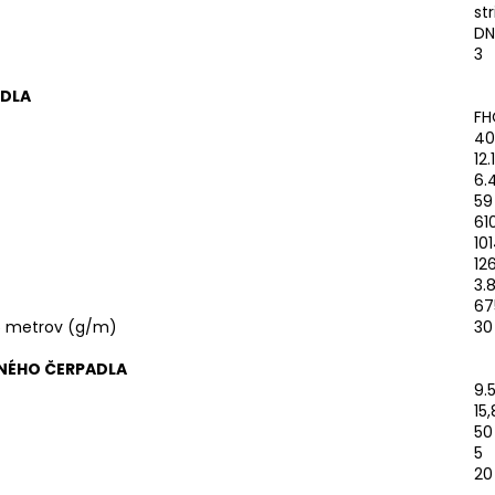
st
DN
3
ADLA
FH
40
12.1
6.
59
61
10
12
3.
67
 5 metrov (g/m)
30
LNÉHO ČERPADLA
9.
15
50
5
20