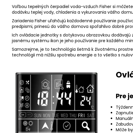
Voľbou tepelných čerpadiel voda-vzduch Fisher si môžete
dodávku teplej vody, chladenia a vykurovania vášho domu
Zariadenia Fisher uľahčujú každodenné používanie používan
predpismi, prinesú do vášho domova spoľahlivo dobré prost
Ich ovládacie jednotky s dotykovou obrazovkou dodávajú za
jasnému systému ikon je jeho používanie pre každého mi
Samozrejme, je to technológia šetrná k životnému prostred
technológii má nižšiu spotrebu energie a to všetko s nulo
Ovl
Pre 
Týždenn
Zapnuti
Manuáln
Zabudov
Môže by