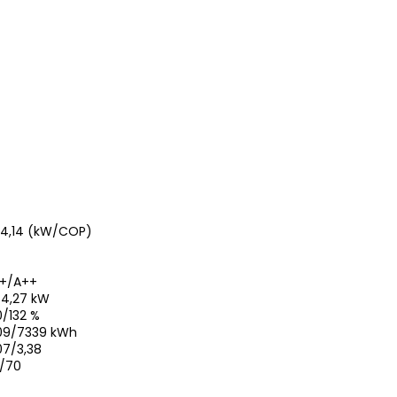
/4,14 (kW/COP)
+/A++
/4,27 kW
0/132 %
09/7339 kWh
07/3,38
/70