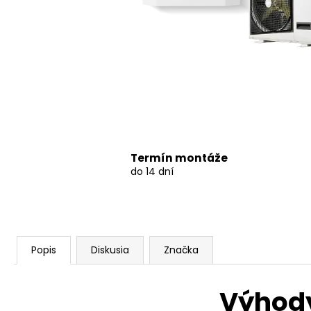
Termín montáže
do 14 dní
Popis
Diskusia
Značka
Výhody