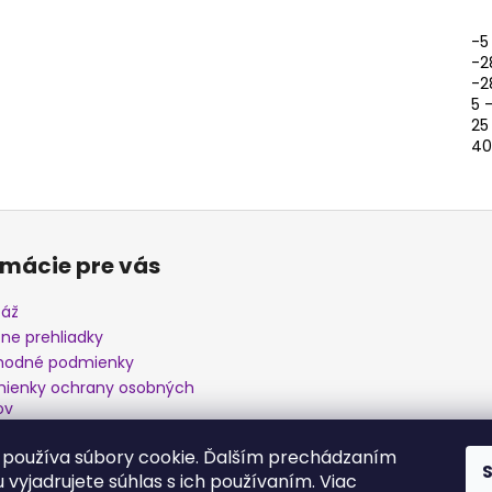
-5
-2
-2
5 
25
40
rmácie pre vás
áž
zne prehliadky
odné podmienky
ienky ochrany osobných
ov
amačný poriadok
používa súbory cookie. Ďalším prechádzaním
 vyjadrujete súhlas s ich používaním. Viac