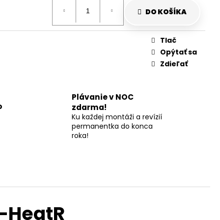
DO KOŠÍKA
Tlač
Opýtať sa
Zdieľať
Plávanie v NOC
o
zdarma!
Ku každej montáži a revízií
permanentka do konca
roka!
e-HeatR