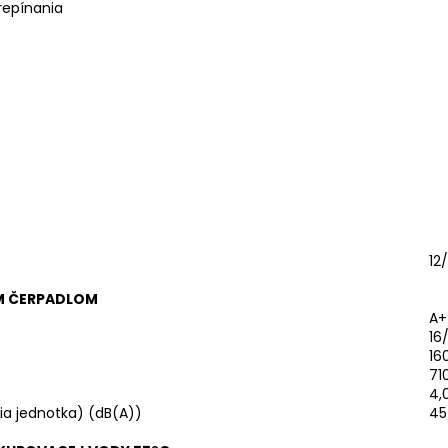
repínania
12
ÝM ČERPADLOM
A+
16
16
71
4,
ia jednotka) (dB(A))
45