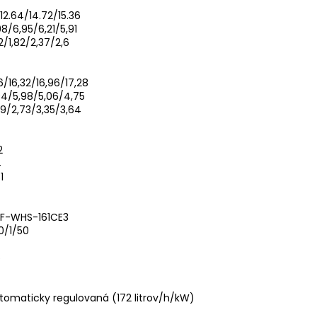
/12.64/14.72/15.36
98/6,95/6,21/5,91
72/1,82/2,37/2,6
,6/16,32/16,96/17,28
94/5,98/5,06/4,75
29/2,73/3,35/3,64
2
4
1
IF-WHS-161CE3
0/1/50
6
tomaticky regulovaná (172 litrov/h/kW)