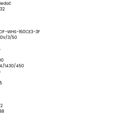
riedač
32
OF-WHS-160CE3-3F
0V/3/50
4
00
14/1430/450
6
8
5
52
,88