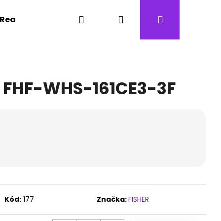
Hľadať
Prihlásenie
Nákupný
Realizácie
Kontakty
Revízne prehliadky
košík
W FHF-WHS-161CE3-3F
Kód:
177
Značka:
FISHER