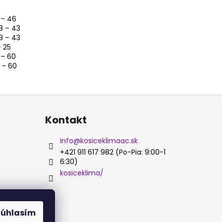
 – 46
8 – 43
8 – 43
– 25
 – 60
 - 60
Kontakt
info
@
kosiceklimaac.sk
+421 911 617 982 (Po-Pia: 9:00-1
6:30)
kosiceklima/
Súhlasím