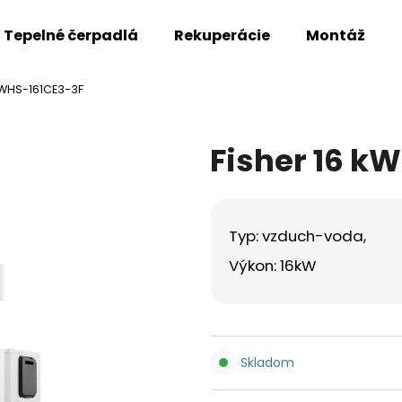
Tepelné čerpadlá
Rekuperácie
Montáž
-WHS-161CE3-3F
Čo potrebujete nájsť?
Fisher 16 k
HĽADAŤ
Typ: vzduch-voda,
Odporúčame
Výkon: 16kW
Skladom