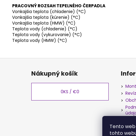
PRACOVNÝ ROZSAH TEPELNÉHO ČERPADLA
Vonkajšia teplota (chladenie) (°C)
Vonkajšia teplota (kúrenie) (°C)
Vonkajšia teplota (HMW) (°C)
Teplota vody (chladenie) (°C)
Teplota vody (vykurovanie) (°C)
Teplota vody (HMW) (°C)
Z
á
Nákupný košík
Info
p
ä
Mont
t
0
KS /
€0
Reví
i
Obch
e
Podm
údaj
Rekl
Tento web 
tohto webu