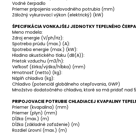
Vodné čerpadlo
Priemer pripojenia vodovodného potrubia (mm)
Záložný vykurovací výkon (elektrický) (kW)
ŠPECIFIKÁCIA VONKAJŠEJ JEDNOTKY TEPELNÉHO ČERP
Meno modela:
Zdroj energie (V/ph/Hz):
Spotreba prúdu (max.) (A):
Spotreba energie (max.) (kW):
Hladina akustického tlaku (dB(A)):
Prietok vzduchu (m3/h):
Veľkosť (šírka/výška/hĺbka) (mm)
Hmotnosť (netto) (kg):
Náplň chladiva (kg):
Chladivo (potenciál globálneho otepľovania, GWP)
Množstvo dodatočného chladiva, ktoré sa má pridať nad
PRIPOJOVACIE POTRUBIE CHLADIACEJ KVAPALINY TEPE
Priemer (kvapalina) (mm)
Priemer (plyn) (mm)
Dĺžka (max.) (m)
Dĺžka (základné zaťaženie) (m)
Rozdiel úrovní (max.) (m)