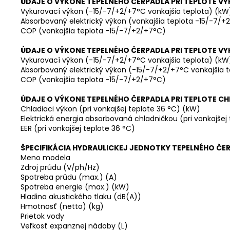
ÚDAJE O VÝKONE TEPELNÉHO ČERPADLA PRI TEPLOTE V
Vykurovací výkon (-15/-7/+2/+7°C vonkajšia teplota) (kW
Absorbovaný elektrický výkon (vonkajšia teplota -15/-7/
COP (vonkajšia teplota -15/-7/+2/+7°C)
ÚDAJE O VÝKONE TEPELNÉHO ČERPADLA PRI TEPLOTE V
Vykurovací výkon (-15/-7/+2/+7°C vonkajšia teplota) (kW
Absorbovaný elektrický výkon (-15/-7/+2/+7°C vonkajšia 
COP (vonkajšia teplota -15/-7/+2/+7°C)
ÚDAJE O VÝKONE TEPELNÉHO ČERPADLA PRI TEPLOTE CH
Chladiaci výkon (pri vonkajšej teplote 36 °C) (kW)
Elektrická energia absorbovaná chladničkou (pri vonkajšej
EER (pri vonkajšej teplote 36 °C)
ŠPECIFIKÁCIA HYDRAULICKEJ JEDNOTKY TEPELNÉHO ČE
Meno modela
Zdroj prúdu (V/ph/Hz)
Spotreba prúdu (max.) (A)
Spotreba energie (max.) (kW)
Hladina akustického tlaku (dB(A))
Hmotnosť (netto) (kg)
Prietok vody
Veľkosť expanznej nádoby (L)