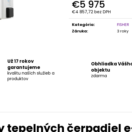
€5 975
€4 857,72 bez DPH
Jednotková
cena:
Kategória
:
FISHER
Záruka
:
3 roky
Už 17 rokov
Obhliadka Vášh
garantujeme
objektu
kvalitu naších služieb a
zdarma
produktov
 tepelných čerpadiel 