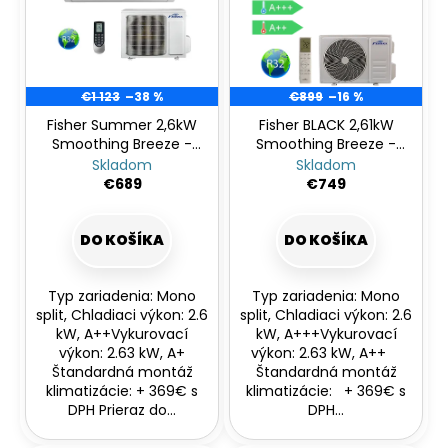
č
i
a
s
m
e
p
r
€1 123
–38 %
€899
–16 %
o
Fisher Summer 2,6kW
Fisher BLACK 2,61kW
Smoothing Breeze -
Smoothing Breeze -
d
bezprievanová
bezprievanová
Skladom
Skladom
u
€689
€749
k
t
DO KOŠÍKA
DO KOŠÍKA
o
v
Typ zariadenia: Mono
Typ zariadenia: Mono
split, Chladiaci výkon: 2.6
split, Chladiaci výkon: 2.6
kW, A++Vykurovací
kW, A+++Vykurovací
výkon: 2.63 kW, A+
výkon: 2.63 kW, A++
Štandardná montáž
Štandardná montáž
klimatizácie: + 369€ s
klimatizácie: + 369€ s
DPH Prieraz do...
DPH...