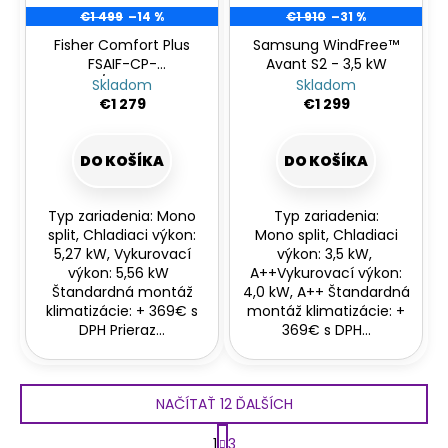
€1 499
–14 %
€1 910
–31 %
Fisher Comfort Plus
Samsung WindFree™
FSAIF-CP-
Avant S2 - 3,5 kW
181AE3/FSOAIF-CP-
Skladom
Skladom
181AE3
€1 279
€1 299
DO KOŠÍKA
DO KOŠÍKA
Typ zariadenia: Mono
Typ zariadenia:
split, Chladiaci výkon:
Mono split, Chladiaci
5,27 kW, Vykurovací
výkon: 3,5 kW,
výkon: 5,56 kW
A++Vykurovací výkon:
Štandardná montáž
4,0 kW, A++ Štandardná
klimatizácie: + 369€ s
montáž klimatizácie: +
DPH Prieraz...
369€ s DPH...
NAČÍTAŤ 12 ĎALŠÍCH
S
1
3