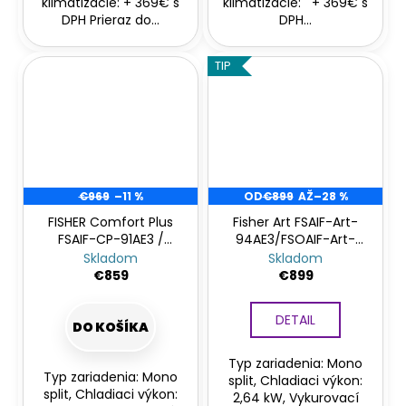
klimatizácie: + 369€ s
klimatizácie: + 369€ s
DPH Prieraz do...
DPH...
TIP
€969
–11 %
OD
€899
AŽ
–28 %
FISHER Comfort Plus
Fisher Art FSAIF-Art-
FSAIF-CP-91AE3 /
94AE3/FSOAIF-Art-
FSOAIF-CP-91AE3
94AE3
Skladom
Skladom
€859
€899
DETAIL
DO KOŠÍKA
Typ zariadenia: Mono
Typ zariadenia: Mono
split, Chladiaci výkon:
split, Chladiaci výkon:
2,64 kW, Vykurovací