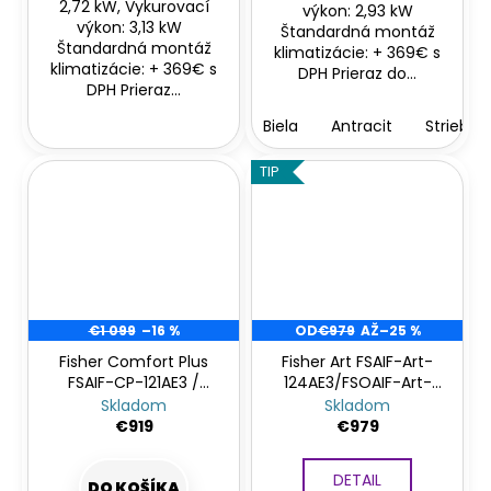
2,72 kW, Vykurovací
výkon: 2,93 kW
výkon: 3,13 kW
Štandardná montáž
Štandardná montáž
klimatizácie: + 369€ s
klimatizácie: + 369€ s
DPH Prieraz do...
DPH Prieraz...
Biela
Antracit
Striebor
TIP
€1 099
–16 %
OD
€979
AŽ
–25 %
Fisher Comfort Plus
Fisher Art FSAIF-Art-
FSAIF-CP-121AE3 /
124AE3/FSOAIF-Art-
FSOAIF-CP-121AE3
124AE3
Skladom
Skladom
€919
€979
DETAIL
DO KOŠÍKA