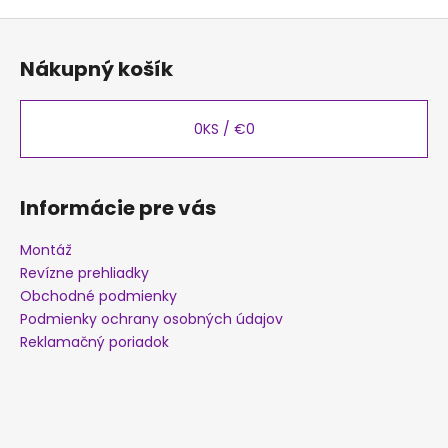
Z
á
Nákupný košík
p
ä
t
0
KS /
€0
i
e
Informácie pre vás
Montáž
Revízne prehliadky
Obchodné podmienky
Podmienky ochrany osobných údajov
Reklamačný poriadok