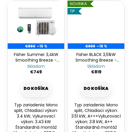
NOVINKA
TIP
€890
–15 %
€999
–18 %
Fisher Summer 3,4kW
Fisher BLACK 3,51kW
Smoothing Breeze -
Smoothing Breeze -
bezprievanová
bezprievanová
Skladom
Skladom
€749
€819
DO KOŠÍKA
DO KOŠÍKA
Typ zariadenia: Mono
Typ zariadenia: Mono
split, Chladiaci výkon:
split, Chladiaci výkon:
3.4 kW, Vykurovací
3.51 kW, A+++Vykurovací
výkon: 3.43 kW
výkon: 3.8 kW, A++
Štandardná montáž
Štandardná montáž