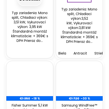
Typ zariadenia: Mono
Typ zariadenia: Mono
split, Chladiaci
split, Chladiaci výkon:
výkon:3,52
3,51 kW, Vykurovací
kW, Vykurovací
výkon: 3,95 kW
výkon:3,81 kW
Štandardná montáž
Štandardná montáž
klimatizácie: + 369€ s
klimatizácie: + 369€ s
DPH Prieraz do...
DPH Prieraz do...
Biela
Antracit
Striebor
€1 350
–18 %
€1 720
–30 %
Fisher Summer 5,1 kW
Samsung WindFree™