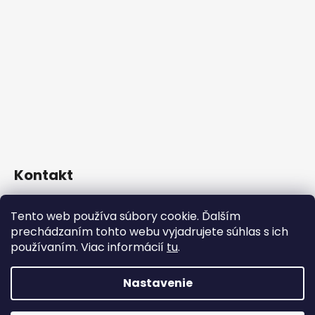
Kontakt
info
@
kosiceklimaac.sk
Tento web používa súbory cookie. Ďalším
+421 911 617 982 (Po-Pia: 9:00-16:30)
prechádzaním tohto webu vyjadrujete súhlas s ich
kosiceklima/
používaním. Viac informácií
tu
.
Nastavenie
Vytvoril Shoptet
Copyright 2026
kosiceklima AC s.r.o.
. Všetky práva