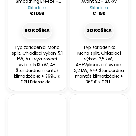
Smoothing Breeze -
Avant S2 - 2,5kW
bezprievanová
Skladom
Skladom
€1 099
€1 190
DO KOŠÍKA
DO KOŠÍKA
Typ zariadenia: Mono
Typ zariadenia:
split, Chladiaci výkon: 5,1
Mono split, Chladiaci
kW, A++Vykurovací
výkon: 2,5 kW,
výkon: 5,13 kW, A+
A++Vykurovací výkon:
Štandardná montáž
3,2 kW, A++ Štandardná
klimatizácie: + 369€ s
montáž klimatizácie: +
DPH Prieraz do...
369€ s DPH...