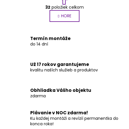
t
O
r
32
položiek celkom
v
á
HORE
l
n
k
á
o
d
v
a
Termín montáže
a
c
do 14 dní
n
i
i
e
e
p
Už 17 rokov garantujeme
r
kvalitu naších služieb a produktov
v
k
y
Obhliadka Vášho objektu
v
zdarma
ý
p
i
Plávanie v NOC zdarma!
s
Ku každej montáži a revízií permanentka do
u
konca roka!