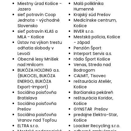
Miestny úrad Košice -
Malá poliklinika
á
Jazero
Humenné
j
sieť potravín Coop
Krajský súd Prešov
Jednota - východné
Medicínske centrum,
s
Slovensko
Košice
ť
sieť potravín KLAS a
INVER s.r.o.
?
MILA - Košice
Mestská polícia, Košice
Ústav na výkon trestu
- západ
odňatia slobody v
Penzión Šport
Levoči
Interport Servis a.s.
Obecné lesy Mníšek
rádio Šport Košice
nad Hnilcom
Venas, Streda nad
HĽADAŤ
BUKÓZA HOLDING a.s.
Bodrogom
(BUKOCEL, BUKÓZA
CALMIT, Tisovec
ENERGO, BUKÓZA
reštaurácia Ateliér,
Export-Import)
Košice
Sociálna poisťovňa
Barčianska pekáreň
O
Bratislava
reštaurácia Koridor,
d
Sociálna poisťovňa
Košice
p
Prešov
GYNSTAR Prešov
o
Sociálna poisťovňa
predajne Elektro-Star,
r
Vranov nad Topľou
Košice
ú
ELTRA s.r.o.
Loacker Recycling s.r.o.