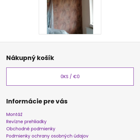
Z
á
Nákupný košík
p
ä
t
0
KS /
€0
i
e
Informácie pre vás
Montáž
Revízne prehliadky
Obchodné podmienky
Podmienky ochrany osobných údajov