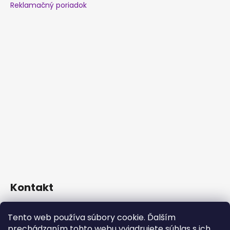
Reklamačný poriadok
Kontakt
info
@
kosiceklimaac.sk
Tento web používa súbory cookie. Ďalším
+421 911 617 982 (Po-Pia: 9:00-16:30)
prechádzaním tohto webu vyjadrujete súhlas s ich