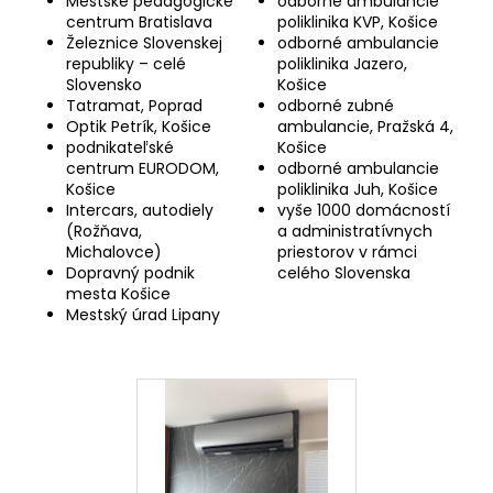
Mestské pedagogické
odborné ambulancie
č
centrum Bratislava
poliklinika KVP, Košice
a
Železnice Slovenskej
odborné ambulancie
m
republiky – celé
poliklinika Jazero,
e
Slovensko
Košice
Tatramat, Poprad
odborné zubné
Optik Petrík, Košice
ambulancie, Pražská 4,
podnikateľské
Košice
centrum EURODOM,
odborné ambulancie
Košice
poliklinika Juh, Košice
Intercars, autodiely
vyše 1000 domácností
(Rožňava,
a administratívnych
Michalovce)
priestorov v rámci
Dopravný podnik
celého Slovenska
mesta Košice
Mestský úrad Lipany