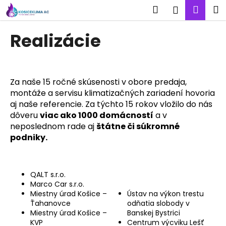
K
Prejsť
Hľadať
Nák
M
Prihlásen
na
o
obsah
Späť
Späť
koší
š
Realizácie
í
Č
k
o
p
Za naše 15 ročné skúsenosti v obore predaja,
o
montáže a servisu klimatizačných zariadení hovoria
aj naše referencie. Za týchto 15 rokov vložilo do nás
t
dôveru
viac ako 1000 domácností
a v
r
neposlednom rade aj
štátne či súkromné
e
podniky.
b
u
j
QALT s.r.o.
e
Marco Car s.r.o.
Miestny úrad Košice –
Ústav na výkon trestu
t
Ťahanovce
odňatia slobody v
e
Miestny úrad Košice –
Banskej Bystrici
KVP
Centrum výcviku Lešť
n