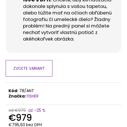
dokonale splynula s vašou tapetou,
alebo túžite mať na očiach obľúbenú
fotografiu či umelecké dielo? Žiadny
problém! Na predný panel si môžete
nechať vytvoriť vlastnú potlač z
akéhokoľvek obrázka.
ZVOĽTE VARIANT
Kód:
78/ANT
Značka:
FISHER
od €979
až –25 %
€979
€795,93 bez DPH