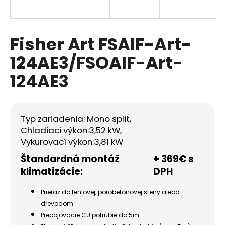
á
j
s
Fisher Art FSAIF-Art-
ť
124AE3/FSOAIF-Art-
?
124AE3
Typ zariadenia: Mono split,
HĽADAŤ
Chladiaci výkon:
3,52 kW,
Vykurovací výkon:
3,81 kW
Štandardná montáž
+ 369€ s
O
klimatizácie:
DPH
d
p
Prieraz do tehlovej, porobetonovej steny alebo
o
r
drevodom
ú
Prepojovacie CU potrubie do 5m