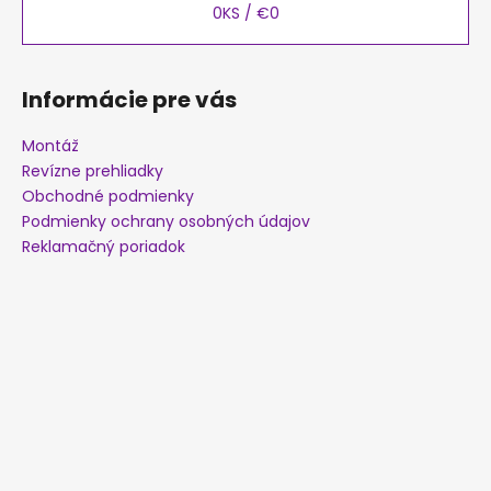
t
0
KS /
€0
i
e
Informácie pre vás
Montáž
Revízne prehliadky
Obchodné podmienky
Podmienky ochrany osobných údajov
Reklamačný poriadok