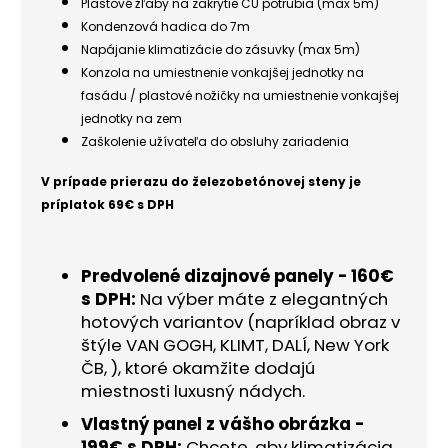
č
Plastové žľaby na zakrytie CU potrubia (max 5m)
a
Kondenzová hadica do 7m
m
Napájanie klimatizácie do zásuvky (max 5m)
e
Konzola na umiestnenie vonkajšej jednotky na
fasádu / plastové nožičky na umiestnenie vonkajšej
jednotky na zem
Zaškolenie užívateľa do obsluhy zariadenia
V prípade prierazu do železobetónovej steny je
príplatok 69€ s DPH
Predvolené dizajnové panely - 160€
s DPH:
Na výber máte z elegantných
hotových variantov (napríklad obraz v
štýle VAN GOGH, KLIMT, DALÍ, New York
ČB, ), ktoré okamžite dodajú
miestnosti luxusný nádych.
Vlastný panel z vášho obrázka -
199€ s DPH:
Chcete, aby klimatizácia