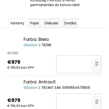
Ku každej montáži a revízií
permanentka do konca roka!
Varianty
Popis
Diskusia
Značka
Farba: Biela
Skladom
| 78/BIE
€1 320
€979
DO
€795,93 bez DPH
KO
Farba: Antracit
Skladom
| 78/ANT
EAN:
5999554678559
€979
DO
€795,93 bez DPH
KO