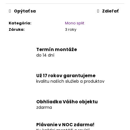
Jednotková
cena:
Opýtať sa
Zdieľať
Kategória
:
Mono split
Záruka
:
3 roky
Termín montáže
do 14 dní
Už 17 rokov garantujeme
kvalitu naších služieb a produktov
Obhliadka Vášho objektu
zdarma
Plávanie v NOC zdarma!