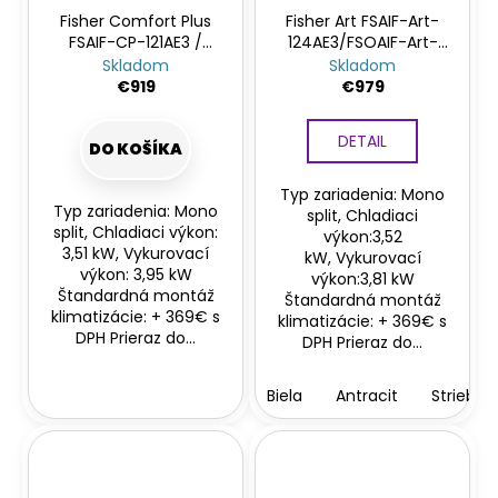
Fisher Comfort Plus
Fisher Art FSAIF-Art-
FSAIF-CP-121AE3 /
124AE3/FSOAIF-Art-
FSOAIF-CP-121AE3
124AE3
Skladom
Skladom
€919
€979
DETAIL
DO KOŠÍKA
Typ zariadenia: Mono
Typ zariadenia: Mono
split, Chladiaci
split, Chladiaci výkon:
výkon:3,52
3,51 kW, Vykurovací
kW, Vykurovací
výkon: 3,95 kW
výkon:3,81 kW
Štandardná montáž
Štandardná montáž
klimatizácie: + 369€ s
klimatizácie: + 369€ s
DPH Prieraz do...
DPH Prieraz do...
Biela
Antracit
Striebor