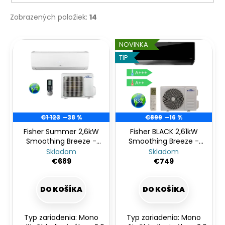
č
t
a
Zobrazených položiek:
14
o
m
v
e
V
NOVINKA
ý
TIP
p
i
s
p
r
€1 123
–38 %
€899
–16 %
o
Fisher Summer 2,6kW
Fisher BLACK 2,61kW
Smoothing Breeze -
Smoothing Breeze -
d
bezprievanová
bezprievanová
Skladom
Skladom
u
€689
€749
k
t
DO KOŠÍKA
DO KOŠÍKA
o
v
Typ zariadenia: Mono
Typ zariadenia: Mono