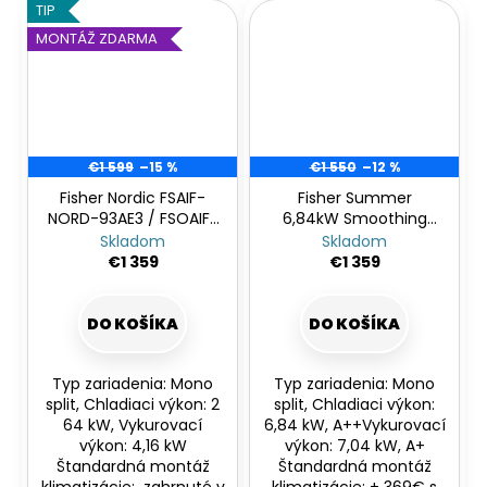
TIP
MONTÁŽ ZDARMA
€1 599
–15 %
€1 550
–12 %
Fisher Nordic FSAIF-
Fisher Summer
NORD-93AE3 / FSOAIF-
6,84kW Smoothing
NORD-93AE3 -
Breeze -
Skladom
Skladom
MONTÁŽ ZDARMA
bezprievanová
€1 359
€1 359
DO KOŠÍKA
DO KOŠÍKA
Typ zariadenia: Mono
Typ zariadenia: Mono
split, Chladiaci výkon: 2
split, Chladiaci výkon:
64 kW, Vykurovací
6,84 kW, A++Vykurovací
výkon: 4,16 kW
výkon: 7,04 kW, A+
Štandardná montáž
Štandardná montáž