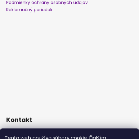
Podmienky ochrany osobných údajov
Reklamačný poriadok
Kontakt
info
@
kosiceklimaac.sk
Tento web používa súbory cookie. Ďalším