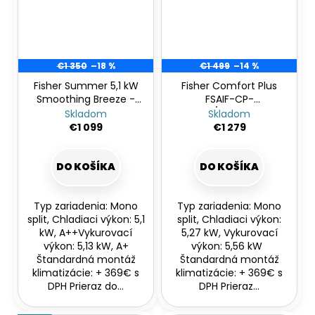
€1 350
–18 %
€1 499
–14 %
Fisher Summer 5,1 kW
Fisher Comfort Plus
Smoothing Breeze -
FSAIF-CP-
bezprievanová
181AE3/FSOAIF-CP-
Skladom
Skladom
181AE3
€1 099
€1 279
DO KOŠÍKA
DO KOŠÍKA
Typ zariadenia: Mono
Typ zariadenia: Mono
split, Chladiaci výkon: 5,1
split, Chladiaci výkon:
kW, A++Vykurovací
5,27 kW, Vykurovací
výkon: 5,13 kW, A+
výkon: 5,56 kW
Štandardná montáž
Štandardná montáž
klimatizácie: + 369€ s
klimatizácie: + 369€ s
DPH Prieraz do...
DPH Prieraz...