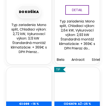
DETAIL
DO KOŠÍKA
Typ zariadenia: Mono
Typ zariadenia: Mono
split, Chladiaci výkon:
split, Chladiaci výkon:
2,64 kW, Vykurovací
2,72 kW, Vykurovací
výkon: 2,93 kW
výkon: 3,13 kW
Štandardná montáž
Štandardná montáž
klimatizácie: + 369€ s
klimatizácie: + 369€ s
DPH Prieraz do...
DPH Prieraz...
Biela
Antracit
Striebor
TIP
€1 099
–16 %
OD
€979
AŽ
–25 %