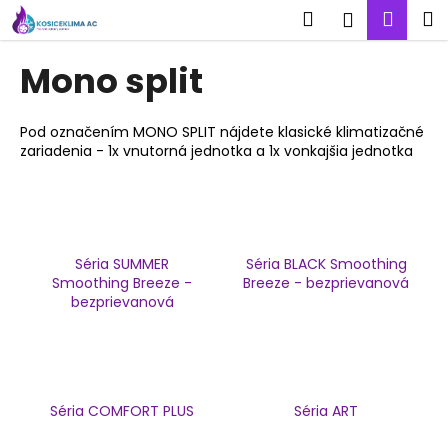
K
Prejsť
Hľadať
Nák
M
Prihlásen
na
o
obsah
Späť
Späť
koší
š
Mono split
í
Č
k
o
Pod označením MONO SPLIT nájdete klasické klimatizačné
zariadenia - 1x vnutorná jednotka a 1x vonkajšia jednotka
p
o
t
r
e
Séria SUMMER
Séria BLACK Smoothing
Smoothing Breeze -
Breeze - bezprievanová
b
bezprievanová
u
j
e
t
Séria COMFORT PLUS
Séria ART
e
n