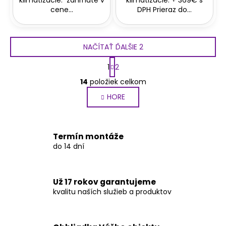
klimatizácie: zahrnuté v
klimatizácie: + 369€ s
cene...
DPH Prieraz do...
NAČÍTAŤ ĎALŠIE 2
S
1
2
t
O
r
14
položiek celkom
v
á
HORE
l
n
k
á
o
d
v
a
Termín montáže
a
c
do 14 dní
n
i
i
e
e
p
Už 17 rokov garantujeme
r
kvalitu naších služieb a produktov
v
k
y