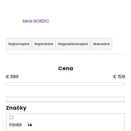
á
j
s
Séria NORDIC
ť
R
?
a
Najlacnejšie
Najdrahšie
Najpredávanejšie
Abecedne
d
e
n
Cena
HĽADAŤ
i
€
689
€
1519
e
p
O
r
d
o
p
Značky
d
o
u
r
FISHER
14
ú
k