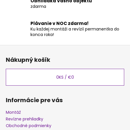
Obhliadka Vášho objektu
v
zdarma
ý
p
i
Plávanie v NOC zdarma!
s
Ku každej montáži a revízií permanentka do
u
konca roka!
Z
á
Nákupný košík
p
ä
t
0
KS /
€0
i
e
Informácie pre vás
Montáž
Revízne prehliadky
Obchodné podmienky