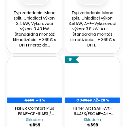
Typ zariadenia: Mono
Typ zariadenia: Mono
split, Chladiaci výkon:
split, Chladiaci výkon:
3.4 kW, Vykurovací
3.51 kW, A+++Vykurovací
výkon: 3.43 kW
výkon: 3.8 kW, A++
Štandardná montáž
Štandardná montáž
klimatizácie: + 369€ s
klimatizácie: + 369€ s
DPH Prieraz do...
DPH...
TIP
€969
–11 %
OD
€899
AŽ
–28 %
FISHER Comfort Plus
Fisher Art FSAIF-Art-
FSAIF-CP-91AE3 /
94AE3/FSOAIF-Art-
FSOAIF-CP-91AE3
94AE3
Skladom
Skladom
€859
€899