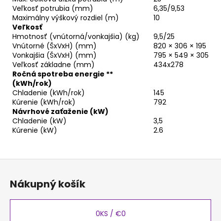
Veľkosť potrubia (mm)
6,35/9,53
Maximálny výškový rozdiel (m)
10
Veľkosť
Hmotnosť (vnútorná/vonkajšia) (kg)
9,5/25
Vnútorné (ŠxVxH) (mm)
820 × 306 × 195
Vonkajšia (ŠxVxH) (mm)
795 × 549 × 305
Veľkosť základne (mm)
434x278
Ročná spotreba energie **
(kWh/rok)
Chladenie (kWh/rok)
145
Kúrenie (kWh/rok)
792
Návrhové zaťaženie (kW)
Chladenie (kW)
3,5
Kúrenie (kW)
2.6
Z
á
Nákupný košík
p
ä
t
0
KS /
€0