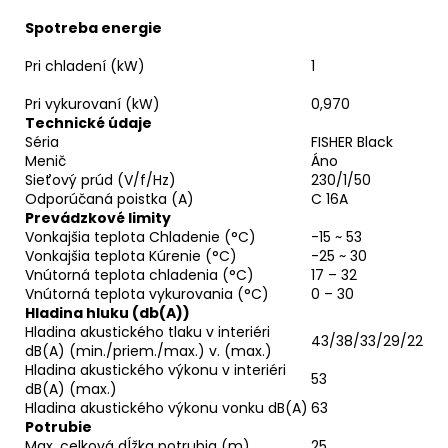
Spotreba energie
Pri chladení (kW)
1
Pri vykurovaní (kW)
0,970
Technické údaje
Séria
FISHER Black
Menič
Áno
Sieťový prúd (V/f/Hz)
230/1/50
Odporúčaná poistka (A)
C 16A
Prevádzkové limity
Vonkajšia teplota Chladenie (°C)
-15 ~ 53
Vonkajšia teplota Kúrenie (°C)
-25 ~ 30
Vnútorná teplota chladenia (°C)
17 – 32
Vnútorná teplota vykurovania (°C)
0 – 30
Hladina hluku (db(A))
Hladina akustického tlaku v interiéri
43/38/33/29/22
dB(A) (min./priem./max.) v. (max.)
Hladina akustického výkonu v interiéri
53
dB(A) (max.)
Hladina akustického výkonu vonku dB(A)
63
Potrubie
Max. celková dĺžka potrubia (m)
25