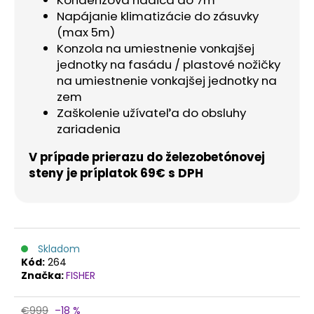
Kondenzová hadica do 7m
č
Napájanie klimatizácie do zásuvky
a
(max 5m)
m
Konzola na umiestnenie vonkajšej
e
jednotky na fasádu / plastové nožičky
na umiestnenie vonkajšej jednotky na
zem
Zaškolenie užívateľa do obsluhy
zariadenia
V prípade prierazu do železobetónovej
steny je príplatok 69€ s DPH
Skladom
Kód:
264
Značka:
FISHER
€999
–18 %