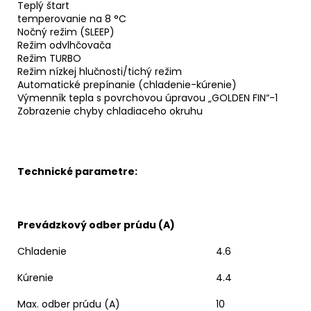
Teplý štart
temperovanie na 8 °C
Nočný režim (SLEEP)
Režim odvlhčovača
Režim TURBO
Režim nízkej hlučnosti/tichý režim
Automatické prepínanie (chladenie-kúrenie)
Výmenník tepla s povrchovou úpravou „GOLDEN FIN“-1
Zobrazenie chyby chladiaceho okruhu
Technické parametre:
Prevádzkový odber prúdu (A)
Chladenie
4.6
Kúrenie
4.4
Max. odber prúdu (A)
10