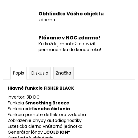
Obhliadka Vášho objektu
zdarma
Plávanie v NOC zdarma!
Ku každej montáži a revízií
permanentka do konca roka!
Popis
Diskusia
Značka
Hlavné funkcie FISHER BLACK
Invertor: 3D DC
Funkcia
Smoothing Breeze
Funkcia
aktívneho čistenia
Funkcia pamäte deflektora vzduchu
Zobrazenie chyby autodiagnostiky
Estetická čierna vnútorná jednotka
Generátor iónov
„COLD ION“
Komfortné chladenie