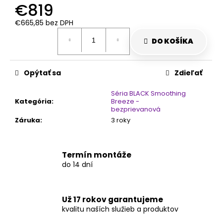
€819
€665,85 bez DPH
Jednotková
cena:
DO KOŠÍKA
Opýtať sa
Zdieľať
Séria BLACK Smoothing
Kategória
:
Breeze -
bezprievanová
Záruka
:
3 roky
Termín montáže
do 14 dní
Už 17 rokov garantujeme
kvalitu naších služieb a produktov