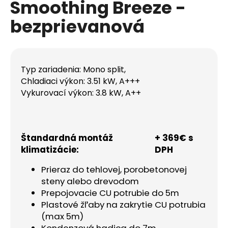
Smoothing Breeze -
á
bezprievanová
j
s
ť
?
Typ zariadenia: Mono split,
Chladiaci výkon: 3.51 kW, A+++
Vykurovací výkon: 3.8 kW, A++
HĽADAŤ
Štandardná montáž
+ 369€ s
klimatizácie:
DPH
O
Prieraz do tehlovej, porobetonovej
d
steny alebo drevodom
p
Prepojovacie CU potrubie do 5m
o
Plastové žľaby na zakrytie CU potrubia
r
(max 5m)
ú