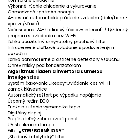
Výkonné, rýchle chladenie a vykurovanie
Obmedzená spotreba energie
4-cestné automatické prúdenie vzduchu (dole/hore -
vpravo/vľavo)
Načasovanie.24-hodinový (časový interval) / týždenný
program s ovládaním cez Wi-Fi
Ľahko použiteľný umývateľný prachový filter
Infračervené diaľkové ovládanie s podsvieteným
pozadím
Ľahko odnímateľné a čistiteľné deflektory vzduchu
Ohrev misky pod kondenzátorom
Algoritmus riadenia invertora s umelou
inteligenciou
Systém časovania „iReady“Ovládanie cez Wi-Fi
Zámok klávesnice
Automatický reštart po výpadku napájania
Úsporný režim ECO
Funkcia sušenia výmenníka tepla
Digitálny displej
Prepínateľný zobrazovací panel
UV sterilizačná lampa
Filter
„STRIEBORNÉ IONY“
„Studený katalytický“ filter