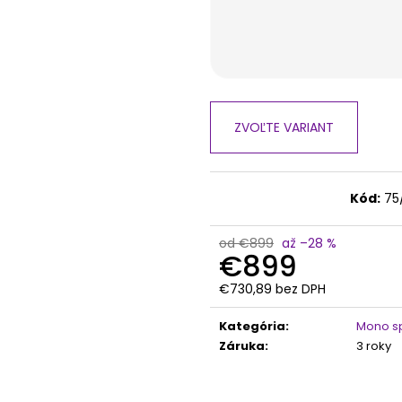
ZVOĽTE VARIANT
Kód:
75
od €899
až –28 %
€899
€730,89 bez DPH
Jednotková
cena:
Kategória
:
Mono sp
Záruka
:
3 roky