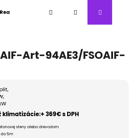
Hľadať
Prihlásenie
Nákupný
Realizácie
Kontakty
Revízne prehliadky
košík
FSAIF-Art-94AE3/FSOAIF-
lit,
kW,
 kW
klimatizácie:
+ 369€ s DPH
obetonovej steny alebo drevodom
e do 5m