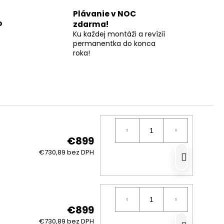
Plávanie v NOC
o
zdarma!
Ku každej montáži a revízií
permanentka do konca
roka!
€899
DO
€730,89 bez DPH
KOŠÍ
€899
€730,89 bez DPH