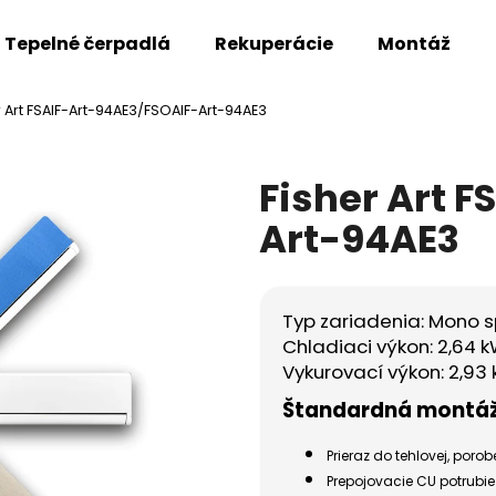
Tepelné čerpadlá
Rekuperácie
Montáž
r Art FSAIF-Art-94AE3/FSOAIF-Art-94AE3
Čo potrebujete nájsť?
Fisher Art 
HĽADAŤ
Art-94AE3
Odporúčame
Typ zariadenia: Mono sp
Chladiaci výkon: 2,64 
Vykurovací výkon: 2,93
Štandardná montáž 
Prieraz do tehlovej, por
Prepojovacie CU potrubi