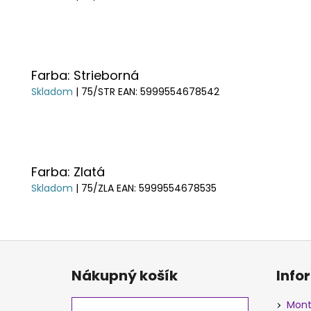
Farba: Strieborná
Skladom
| 75/STR
EAN:
5999554678542
Farba: Zlatá
Skladom
| 75/ZLA
EAN:
5999554678535
Z
á
Nákupný košík
Info
p
ä
Mont