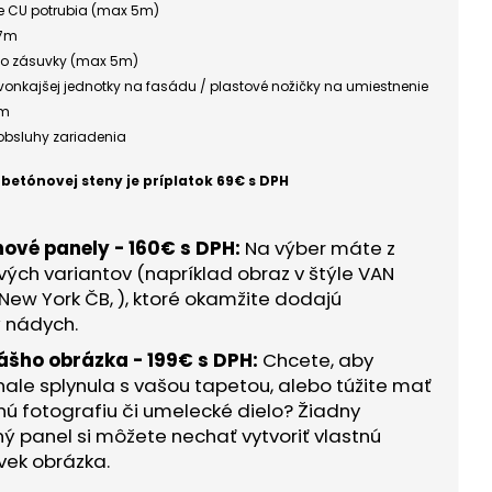
ie CU potrubia (max 5m)
 7m
do zásuvky (max 5m)
vonkajšej jednotky na fasádu / plastové nožičky na umiestnenie
em
 obsluhy zariadenia
obetónovej steny je príplatok 69€ s DPH
nové panely - 160€ s DPH:
Na výber máte z
ých variantov (napríklad obraz v štýle VAN
 New York ČB, ), ktoré okamžite dodajú
ý nádych.
vášho obrázka - 199€ s DPH:
Chcete, aby
nale splynula s vašou tapetou, alebo túžite mať
ú fotografiu či umelecké dielo? Žiadny
ý panel si môžete nechať vytvoriť vlastnú
vek obrázka.