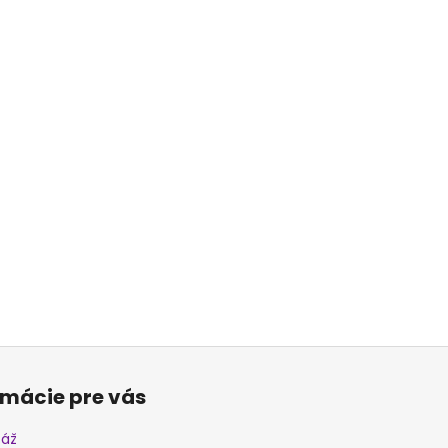
rmácie pre vás
áž