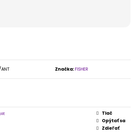
/ANT
Značka:
FISHER
Tlač
lit
Opýtať sa
Zdieľať