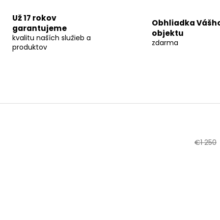
Už 17 rokov
Obhliadka Vášh
garantujeme
objektu
kvalitu naších služieb a
zdarma
produktov
€1 250