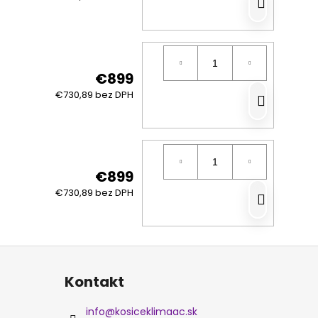
DO
KOŠÍ
€899
DO
€730,89 bez DPH
KOŠÍ
€899
DO
€730,89 bez DPH
KOŠÍ
Kontakt
info
@
kosiceklimaac.sk