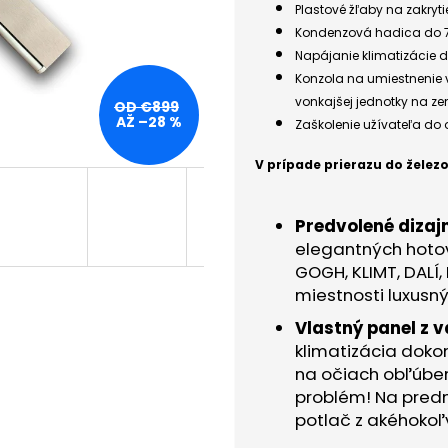
Plastové žľaby na zakryt
Kondenzová hadica do
Napájanie klimatizácie 
Konzola na umiestnenie 
vonkajšej jednotky na z
OD €899
AŽ –28 %
Zaškolenie užívateľa do
V prípade prierazu do želez
Predvolené dizaj
elegantných hotov
GOGH, KLIMT, DALÍ,
miestnosti luxusn
Vlastný panel z 
klimatizácia doko
na očiach obľúben
problém! Na predn
potlač z akéhokoľ