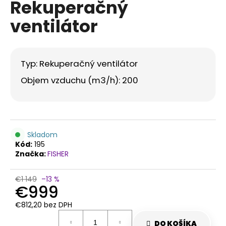
Rekuperačný
á
ventilátor
j
s
ť
?
Typ: Rekuperačný ventilátor
Objem vzduchu (m3/h): 200
HĽADAŤ
Skladom
Kód:
195
Značka:
FISHER
O
d
€1 149
–13 %
p
€999
o
€812,20 bez DPH
r
Jednotková
ú
cena:
DO KOŠÍKA