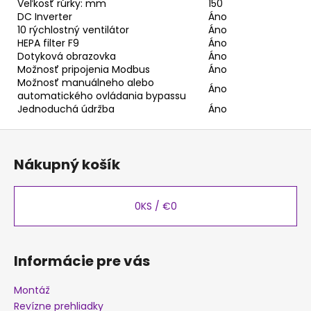
Veľkosť rúrky: mm
150
DC Inverter
Áno
10 rýchlostný ventilátor
Áno
HEPA filter F9
Áno
Dotyková obrazovka
Áno
Možnosť pripojenia Modbus
Áno
Možnosť manuálneho alebo
Áno
automatického ovládania bypassu
Jednoduchá údržba
Áno
Z
á
Nákupný košík
p
ä
t
0
KS /
€0
i
e
Informácie pre vás
Montáž
Revízne prehliadky