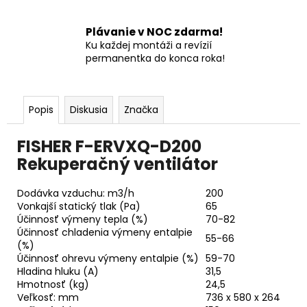
Plávanie v NOC zdarma!
Ku každej montáži a revízií
permanentka do konca roka!
Popis
Diskusia
Značka
FISHER F-ERVXQ-D200
Rekuperačný ventilátor
Dodávka vzduchu: m3/h
200
Vonkajší statický tlak (Pa)
65
Účinnosť výmeny tepla (%)
70-82
Účinnosť chladenia výmeny entalpie
55-66
(%)
Účinnosť ohrevu výmeny entalpie (%)
59-70
Hladina hluku (A)
31,5
Hmotnosť (kg)
24,5
Veľkosť: mm
736 x 580 x 264