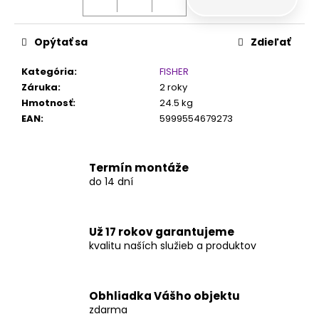
č
a
m
Opýtať sa
Zdieľať
e
Kategória
:
FISHER
Záruka
:
2 roky
Hmotnosť
:
24.5 kg
EAN
:
5999554679273
Termín montáže
do 14 dní
Už 17 rokov garantujeme
kvalitu naších služieb a produktov
Obhliadka Vášho objektu
zdarma