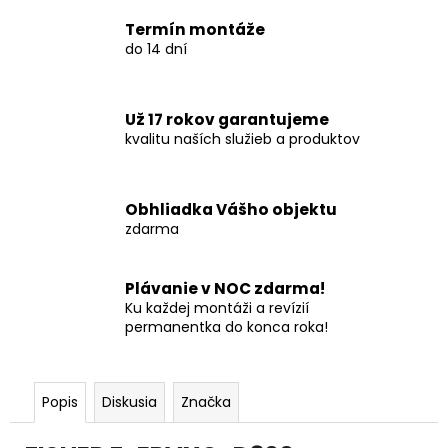
Termín montáže
do 14 dní
Už 17 rokov garantujeme
kvalitu naších služieb a produktov
Obhliadka Vášho objektu
zdarma
Plávanie v NOC zdarma!
Ku každej montáži a revízií
permanentka do konca roka!
Popis
Diskusia
Značka