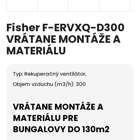
á
j
s
Fisher F-ERVXQ-D300
ť
VRÁTANE MONTÁŽE A
?
MATERIÁLU
Typ: Rekuperačný ventilátor,
HĽADAŤ
Objem vzduchu (m3/h): 300
O
VRÁTANE MONTÁŽE A
d
p
MATERIÁLU PRE
o
BUNGALOVY DO 130m2
r
ú