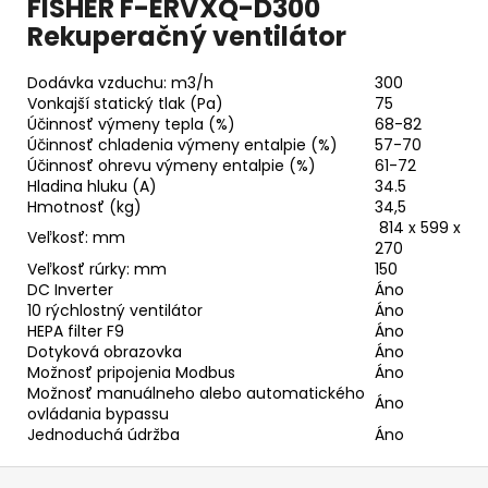
FISHER F-ERVXQ-D300
Rekuperačný ventilátor
Dodávka vzduchu: m3/h
300
Vonkajší statický tlak (Pa)
75
Účinnosť výmeny tepla (%)
68-82
Účinnosť chladenia výmeny entalpie (%)
57-70
Účinnosť ohrevu výmeny entalpie (%)
61-72
Hladina hluku (A)
34.5
Hmotnosť (kg)
34,5
814
x 599 x
Veľkosť: mm
270
Veľkosť rúrky: mm
150
DC Inverter
Áno
10 rýchlostný ventilátor
Áno
HEPA filter F9
Áno
Dotyková obrazovka
Áno
Možnosť pripojenia Modbus
Áno
Možnosť manuálneho alebo automatického
Áno
ovládania bypassu
Jednoduchá údržba
Áno
Z