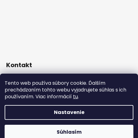
Kontakt
info
@
kosiceklimaac.sk
Tento web používa súbory cookie. Ďalším
+421 911 617 982 (Po-Pia: 9:00-16:30)
prechádzaním tohto webu vyjadrujete súhlas s ich
kosiceklima/
používaním. Viac informácií
tu
.
Nastavenie
Vytvoril Shoptet
Copyright 2026
kosiceklima AC s.r.o.
. Všetky práva
Súhlasím
vyhradené.