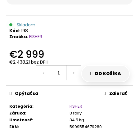
č
a
m
e
Skladom
Kód:
198
Značka:
FISHER
€2 999
€2 438,21 bez DPH
Jednotková
cena:
DO KOŠÍKA
Opýtať sa
Zdieľať
Kategória
:
FISHER
Záruka
:
3 roky
Hmotnosť
:
34.5 kg
EAN
:
5999554679280