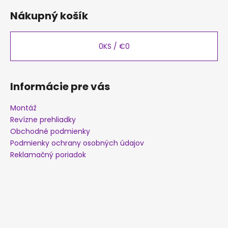
á
Nákupný košík
p
ä
t
0
KS /
€0
i
e
Informácie pre vás
Montáž
Revízne prehliadky
Obchodné podmienky
Podmienky ochrany osobných údajov
Reklamačný poriadok