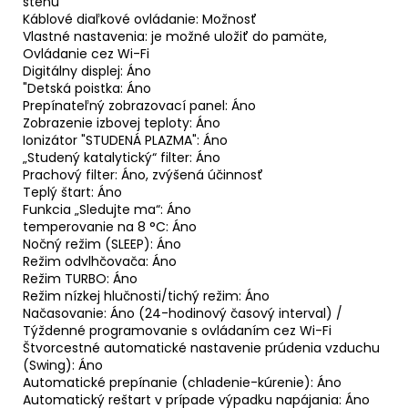
stenu
Káblové diaľkové ovládanie: Možnosť
Vlastné nastavenia: je možné uložiť do pamäte,
Ovládanie cez Wi-Fi
Digitálny displej: Áno
"Detská poistka: Áno
Prepínateľný zobrazovací panel: Áno
Zobrazenie izbovej teploty: Áno
Ionizátor "STUDENÁ PLAZMA": Áno
„Studený katalytický“ filter: Áno
Prachový filter: Áno, zvýšená účinnosť
Teplý štart: Áno
Funkcia „Sledujte ma“: Áno
temperovanie na 8 °C: Áno
Nočný režim (SLEEP): Áno
Režim odvlhčovača: Áno
Režim TURBO: Áno
Režim nízkej hlučnosti/tichý režim: Áno
Načasovanie: Áno (24-hodinový časový interval) /
Týždenné programovanie s ovládaním cez Wi-Fi
Štvorcestné automatické nastavenie prúdenia vzduchu
(Swing): Áno
Automatické prepínanie (chladenie-kúrenie): Áno
Automatický reštart v prípade výpadku napájania: Áno