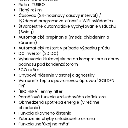
Režim TURBO
Tichý režim
Časovač (24-hodinový časový interval) /
týždenná programovateľnosť s WIFI ovládaním
Štvorcestné automatické vychyľovanie vzduchu
(Swing)
Automatické prepínanie (medzi chladením a
kúrením)
Automatický reštart v prípade výpadku prúdu
DC invertor (3D DC)
Vyhrievanie kľukovej skrine na kompresore a ohrev
podnosu pod kondenzátorom
ECO režim
Chybové hlásenie vlastnej diagnostiky
Výmenník tepla s povrchovou úpravou "GOLDEN
FIN"
"BIO HEPA" jemný filter
Pamäťová funkcia vzduchového deflektora
Obmedzená spotreba energie (v režime
chladenia)
Funkcia aktívneho čistenia
Zobrazenie chyby chladiaceho okruhu
Funkcia „nefúkaj na mňa“.