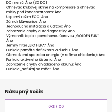
DC menič: Áno (3D DC)
Ohrievač kľukovej skrine na kompresore a ohrievač
misky pod kondenzátorom: Áno
Úsporný režim ECO: Áno
Zámok klávesnice: Áno
Jednoduchá inštalácia a údržba: Áno
Zobrazenie chyby autodiagnostiky: Áno
Výmenník tepla s povrchovou úpravou „GOLDEN FUN“:
Áno
Jemný filter „BIO HEPA“: Áno
Funkcia pamäte deflektora vzduchu: Áno
Obmedzená spotreba energie (v režime chladenia): Áno
Funkcia aktívneho čistenia: Áno
Zobrazenie chyby chladiaceho okruhu: Áno
Funkcia „Nefúkaj na mňa“: Áno
Z
á
Nákupný košík
p
ä
t
0
KS /
€0