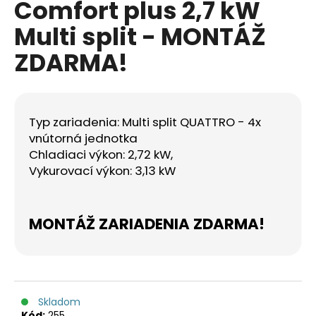
Comfort plus 2,7 kW
á
Multi split - MONTÁŽ
j
s
ZDARMA!
ť
?
Typ zariadenia: Multi split QUATTRO - 4x
vnútorná jednotka
Chladiaci výkon: 2,72 kW,
HĽADAŤ
Vykurovací výkon: 3,13 kW
MONTÁŽ ZARIADENIA ZDARMA!
O
d
p
o
r
Skladom
ú
Kód:
255