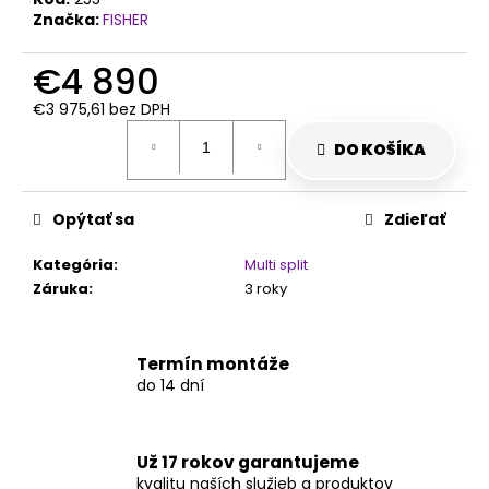
č
Značka:
FISHER
a
m
€4 890
e
€3 975,61 bez DPH
Jednotková
cena:
DO KOŠÍKA
Opýtať sa
Zdieľať
Kategória
:
Multi split
Záruka
:
3 roky
Termín montáže
do 14 dní
Už 17 rokov garantujeme
kvalitu naších služieb a produktov