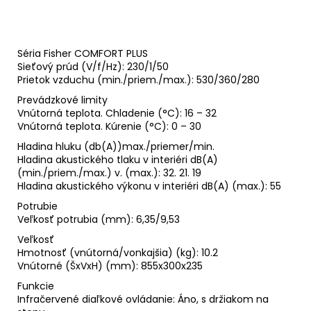
Séria Fisher COMFORT PLUS
Sieťový prúd (V/f/Hz): 230/1/50
Prietok vzduchu (min./priem./max.): 530/360/280
Prevádzkové limity
Vnútorná teplota. Chladenie (°C): 16 – 32
Vnútorná teplota. Kúrenie (°C): 0 – 30
Hladina hluku (db(A))max./priemer/min.
Hladina akustického tlaku v interiéri dB(A)
(min./priem./max.) v. (max.): 32. 21. 19
Hladina akustického výkonu v interiéri dB(A) (max.): 55
Potrubie
Veľkosť potrubia (mm): 6,35/9,53
Veľkosť
Hmotnosť (vnútorná/vonkajšia) (kg): 10.2
Vnútorné (ŠxVxH) (mm): 855x300x235
Funkcie
Infračervené diaľkové ovládanie: Áno, s držiakom na