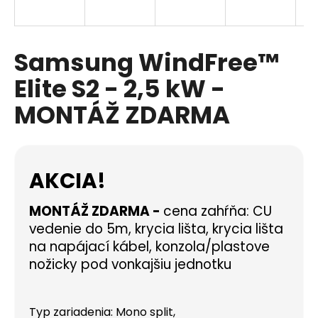
á
j
s
Samsung WindFree™
ť
Elite S2 - 2,5 kW -
?
MONTÁŽ ZDARMA
HĽADAŤ
AKCIA!
MONTÁŽ ZDARMA -
cena zahŕňa: CU
vedenie do 5m, krycia lišta, krycia lišta
O
d
na napájací kábel, konzola/plastove
p
nožicky pod vonkajšiu jednotku
o
r
ú
Typ zariadenia: Mono split,