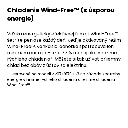
Chladenie Wind-Free™ (s úsporou
energie)
Vďaka energeticky efektívnej funkcii Wind-Free™
šetríte peniaze každý deň. Keď je aktivovaný režim
Wind-Free™, vonkajšia jednotka spotrebúva len
minimum energie – až o 77 % menej ako v režime
rýchleho chladenia*. Môžete si tak užívať príjemný
chlad bez obáv z účtov za elektrinu.
* Testované na modeli AR07T9170HA3 na základe spotreby
energie v režime rýchleho chladenia a režime chladenia
Wind-Free™.