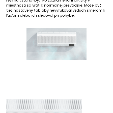
režimu (Stand-by). Po zaznamenaní aktivity v
miestnosti sa vráti k normálnej prevádzke. Môže byť
tiež nastavený tak, aby nevyfukoval vzduch smerom k
ľuďom alebo ich sledoval pri pohybe.