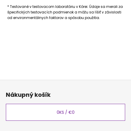
* Testované v testovacom laboratóriu v Kórei. Údaje sa merali za
špecifických testovacích podmienok a môžu sa líšiť v závislosti
od environmentálnych faktorov a spôsobu použitia.
Z
á
Nákupný košík
p
ä
t
0
KS /
€0
i
e