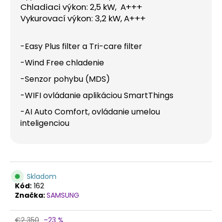
č
Chladiaci výkon: 2,5 kW, A+++
a
Vykurovací výkon: 3,2 kW, A+++
m
e
-
Easy Plus filter a Tri-care filter
-Wind Free chladenie
-Senzor pohybu (MDS)
-WIFI ovládanie aplikáciou SmartThings
-AI Auto Comfort, ovládanie umelou
inteligenciou
Skladom
Kód:
162
Značka:
SAMSUNG
€2 350
–23 %