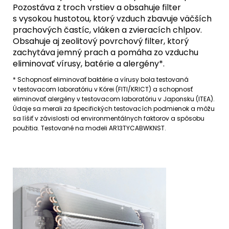
Pozostáva z troch vrstiev a obsahuje filter
s vysokou hustotou, ktorý vzduch zbavuje väčších
prachových častíc, vláken a zvieracích chlpov.
Obsahuje aj zeolitový povrchový filter, ktorý
zachytáva jemný prach a pomáha zo vzduchu
eliminovať vírusy, batérie a alergény*.
* Schopnosť eliminovať baktérie a vírusy bola testovaná
v testovacom laboratóriu v Kórei (FITI/KRICT) a schopnosť
eliminovať alergény v testovacom laboratóriu v Japonsku (ITEA).
Údaje sa merali za špecifických testovacích podmienok a môžu
sa líšiť v závislosti od environmentálnych faktorov a spôsobu
použitia. Testované na modeli AR13TYCABWKNST.