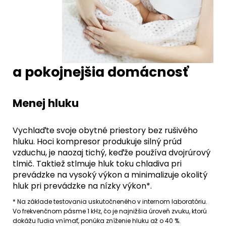
a pokojnejšia domácnosť
Menej hluku
Vychlaďte svoje obytné priestory bez rušivého
hluku. Hoci kompresor produkuje silný prúd
vzduchu, je naozaj tichý, keďže používa dvojrúrový
tlmič. Taktiež stlmuje hluk toku chladiva pri
prevádzke na vysoký výkon a minimalizuje okolitý
hluk pri prevádzke na nízky výkon*.
* Na základe testovania uskutočneného v internom laboratóriu.
Vo frekvenčnom pásme 1 kHz, čo je najnižšia úroveň zvuku, ktorú
dokážu ľudia vnímať, ponúka zníženie hluku až o 40 %.