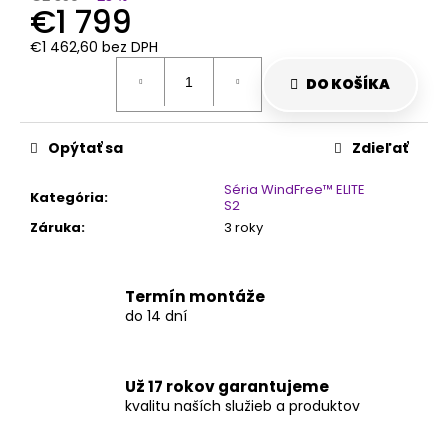
€1 799
€1 462,60 bez DPH
Jednotková
cena:
DO KOŠÍKA
Opýtať sa
Zdieľať
Séria WindFree™ ELITE
Kategória
:
S2
Záruka
:
3 roky
Termín montáže
do 14 dní
Už 17 rokov garantujeme
kvalitu naších služieb a produktov