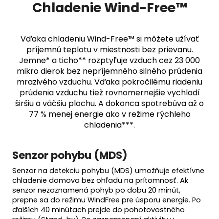
Chladenie Wind-Free™
Vďaka chladeniu Wind-Free™ si môžete užívať
príjemnú teplotu v miestnosti bez prievanu.
Jemne* a ticho** rozptyľuje vzduch cez 23 000
mikro dierok bez nepríjemného silného prúdenia
mrazivého vzduchu. Vďaka pokročilému riadeniu
prúdenia vzduchu tiež rovnomernejšie vychladí
širšiu a väčšiu plochu. A dokonca spotrebúva až o
77 % menej energie ako v režime rýchleho
chladenia***.
Senzor pohybu (MDS)
Senzor na detekciu pohybu (MDS) umožňuje efektívne
chladenie domova bez ohľadu na prítomnosť. Ak
senzor nezaznamená pohyb po dobu 20 minút,
prepne sa do režimu WindFree pre úsporu energie. Po
ďalších 40 minútach prejde do pohotovostného