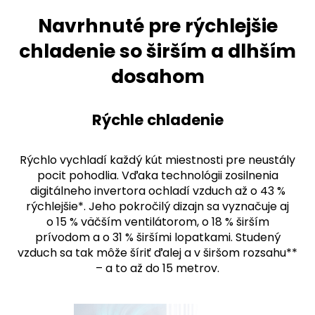
Navrhnuté pre rýchlejšie
chladenie so širším a dlhším
dosahom
Rýchle chladenie
Rýchlo vychladí každý kút miestnosti pre neustály
pocit pohodlia. Vďaka technológii zosilnenia
digitálneho invertora ochladí vzduch až o 43 %
rýchlejšie*. Jeho pokročilý dizajn sa vyznačuje aj
o 15 % väčším ventilátorom, o 18 % širším
prívodom a o 31 % širšími lopatkami. Studený
vzduch sa tak môže šíriť ďalej a v širšom rozsahu**
– a to až do 15 metrov.