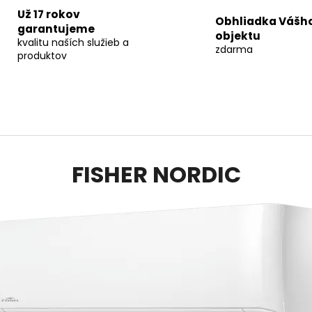
Už 17 rokov
Obhliadka Vášh
garantujeme
objektu
kvalitu naších služieb a
zdarma
produktov
FISHER NORDIC