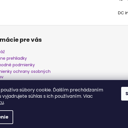
DC i
rmácie pre vás
áž
zne prehliadky
odné podmienky
ienky ochrany osobných
ov
amačný poriadok
používa súbory cookie. Ďalším prechádzaním
 vyjadrujete súhlas s ich používaním. Viac
tu
.
ráva vyhradené.
nie