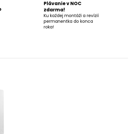
Plávanie v NOC
o
zdarma!
Ku každej montáži a revízií
permanentka do konca
roka!