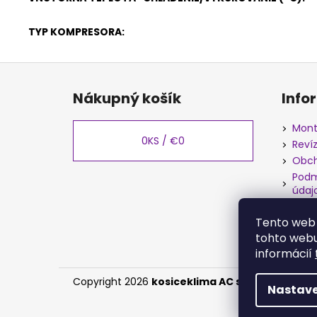
TYP KOMPRESORA
:
Z
á
Nákupný košík
Info
p
ä
Mont
t
0
KS /
€0
Reví
i
Obch
e
Podm
údaj
Rekl
Tento web 
tohto webu
informácií
Copyright 2026
kosiceklima AC s.r.o.
. Všetky p
Nastave