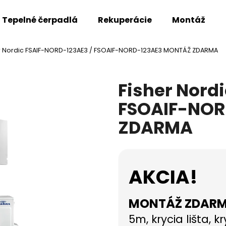
Tepelné čerpadlá
Rekuperácie
Montáž
r Nordic FSAIF-NORD-123AE3 / FSOAIF-NORD-123AE3 MONTÁŽ ZDARMA
Čo potrebujete nájsť?
Fisher Nord
HĽADAŤ
FSOAIF-NOR
ZDARMA
Odporúčame
AKCIA!
MONTÁŽ ZDAR
5m, krycia lišta, k