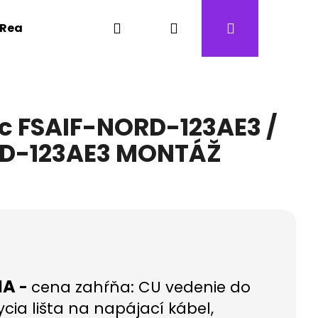
Hľadať
Prihlásenie
Nákupný
Realizácie
Kontakty
Revízne prehliadky
košík
ic FSAIF-NORD-123AE3 /
D-123AE3 MONTÁŽ
MA
-
cena zahŕňa: CU vedenie do
rycia lišta na napájací kábel,