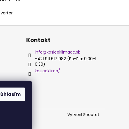
nverter
Kontakt
info
@
kosiceklimaac.sk
+421 911 617 982 (Po-Pia: 9:00-1
6:30)
kosiceklima/
Súhlasím
Vytvoril Shoptet