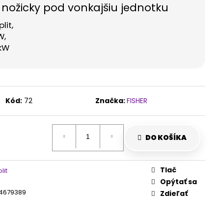
 nožicky pod vonkajšiu jednotku
lit,
W,
kW
Kód:
72
Značka:
FISHER
DO KOŠÍKA
Tlač
lit
Opýtať sa
4679389
Zdieľať