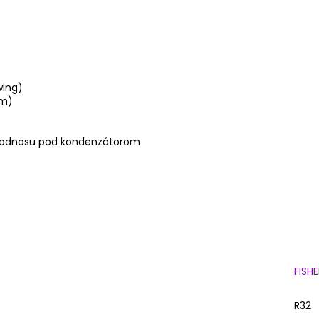
wing)
ím)
v podnosu pod kondenzátorom
FISHE
R32