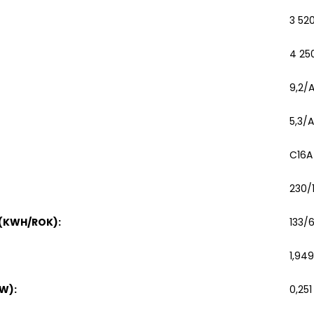
3 52
4 25
9,2/
5,3/
C16A
230/
 (KWH/ROK)
:
133/
1,949
KW)
:
0,251