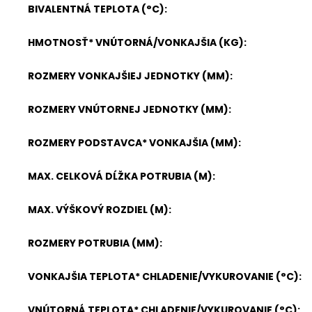
BIVALENTNÁ TEPLOTA (°C)
:
HMOTNOSŤ* VNÚTORNÁ/VONKAJŠIA (KG)
:
ROZMERY VONKAJŠIEJ JEDNOTKY (MM)
:
ROZMERY VNÚTORNEJ JEDNOTKY (MM)
:
ROZMERY PODSTAVCA* VONKAJŠIA (MM)
:
MAX. CELKOVÁ DĹŽKA POTRUBIA (M)
:
MAX. VÝŠKOVÝ ROZDIEL (M)
:
ROZMERY POTRUBIA (MM)
:
VONKAJŠIA TEPLOTA* CHLADENIE/VYKUROVANIE (°C)
:
VNÚTORNÁ TEPLOTA* CHLADENIE/VYKUROVANIE (°C)
: