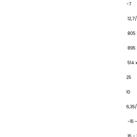
-7
12,7/
805 
895 
514 x
25
10
6,35/
-15 ~
16 -