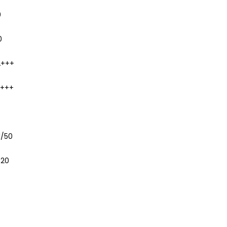
0
0
A+++
A+++
1/50
620