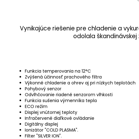
Vynikajúce riešenie pre chladenie a vyku
odolala škandinávskej 
Funkcia temperovania na 12°C
Zvýšená účinnosť prachového filtra
Výkonné chladenie a ohrev aj pri nízkych teplotách
Pohybový senzor
Odvlhčovanie riadené senzorom vlhkosti
Funkcia sušenia výmenníka tepla
ECO režim
Displej vnútornej teploty
Infračervené diaľkové ovládanie
Digitálny displej
Ionizátor "COLD PLASMA".
Filter "SILVER ION".