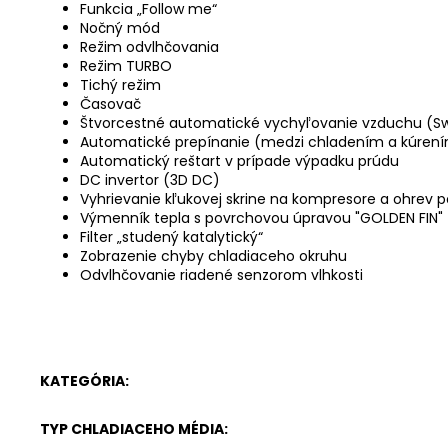
Funkcia „Follow me“
Nočný mód
Režim odvlhčovania
Režim TURBO
Tichý režim
Časovač
Štvorcestné automatické vychyľovanie vzduchu (S
Automatické prepínanie (medzi chladením a kúren
Automatický reštart v prípade výpadku prúdu
DC invertor (3D DC)
Vyhrievanie kľukovej skrine na kompresore a ohre
Výmenník tepla s povrchovou úpravou "GOLDEN FIN"
Filter „studený katalytický“
Zobrazenie chyby chladiaceho okruhu
Odvlhčovanie riadené senzorom vlhkosti
KATEGÓRIA
:
TYP CHLADIACEHO MÉDIA
: